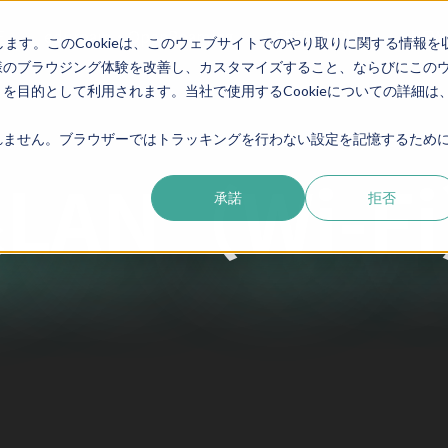
E
eduroam・OpenRoaming
SEED CLOUD
NEW
します。このCookieは、このウェブサイトでのやり取りに関する情報を
様のブラウジング体験を改善し、カスタマイズすること、ならびにこの
目的として利用されます。当社で使用するCookieについての詳細は
ません。ブラウザーではトラッキングを行わない設定を記憶するために
LAN（Wi-F
承諾
拒否