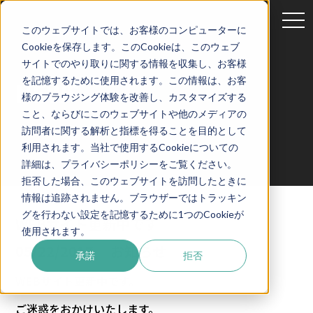
tog
このウェブサイトでは、お客様のコンピューターに
nav
Cookieを保存します。このCookieは、このウェブ
サイトでのやり取りに関する情報を収集し、お客様
を記憶するために使用されます。この情報は、お客
NEWS
様のブラウジング体験を改善し、カスタマイズする
こと、ならびにこのウェブサイトや他のメディアの
訪問者に関する解析と指標を得ることを目的として
利用されます。当社で使用するCookieについての
詳細は、プライバシーポリシーをご覧ください。
拒否した場合、このウェブサイトを訪問したときに
情報は追跡されません。ブラウザーではトラッキン
グを行わない設定を記憶するために1つのCookieが
WEBサイト更新中です
使用されます。
05/22/2017
お知らせ
承諾
拒否
WEBサイト更新中です。
ご迷惑をおかけいたします。