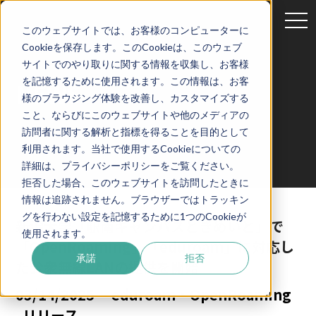
tog
このウェブサイトでは、お客様のコンピューターに
nav
Cookieを保存します。このCookieは、このウェブ
サイトでのやり取りに関する情報を収集し、お客様
を記憶するために使用されます。この情報は、お客
NEWS
様のブラウジング体験を改善し、カスタマイズする
こと、ならびにこのウェブサイトや他のメディアの
訪問者に関する解析と指標を得ることを目的として
利用されます。当社で使用するCookieについての
詳細は、プライバシーポリシーをご覧ください。
拒否した場合、このウェブサイトを訪問したときに
情報は追跡されません。ブラウザーではトラッキン
グを行わない設定を記憶するために1つのCookieが
新潟大学「駅南キャンパスときめいと」で
使用されます。
「OpenRoaming」「eduroam」に対応し
承諾
拒否
た公衆無線LANの提供を開始
03/14/2025
eduroam・OpenRoaming
リリース