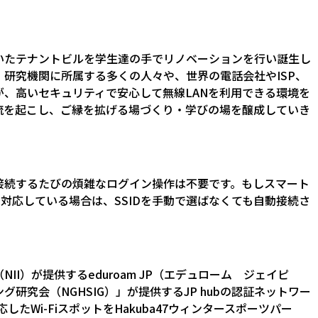
いていたテナントビルを学生達の手でリノベーションを行い誕生し
研究機関に所属する多くの人々や、世界の電話会社やISP、
が、高いセキュリティで安心して無線LANを利用できる環境を
交流を起こし、ご縁を拡げる場づくり・学びの場を醸成していき
接続するたびの煩雑なログイン操作は不要です。もしスマート
）に対応している場合は、SSIDを手動で選ばなくても自動接続さ
I）が提供するeduroam JP（エデュローム ジェイピ
研究会（NGHSIG）」が提供するJP hubの認証ネットワー
対応したWi-FiスポットをHakuba47ウィンタースポーツパー