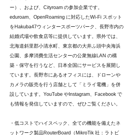
ー）、および、Cityroam の参加企業です。
eduroam、OpenRoaming に対応したWi-Fi スポット
をHakuba47ウィンタースポーツパーク、⻑野市内の
結婚式場や飲⾷店等に提供しています。県外では、
北海道斜⾥郡⼩清⽔町、東京都の⼤井ふ頭中央海浜
公園、多摩消費⽣活センターの公衆無線LAN の構
築・保守を⾏うなど、⽇本全国にサービスを展開し
ています。⻑野市にあるオフィスには、ドローンや
カメラの販売を⾏う店舗として「ミライ電機」を併
設しています。YouTube やInstagram、Facebook で
も情報を発信していますので、ぜひご覧ください。
・低コストでハイスペック、全ての機能を備えたネ
ットワーク製品RouterBoard（MikroTik 社：ラトビ