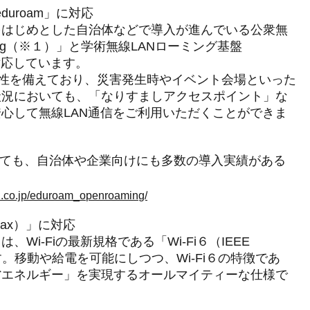
eduroam」に対応
をはじめとした自治体などで導入が進んでいる公衆無
ming（※１）」と学術無線LANローミング基盤
対応しています。
は高い安全性を備えており、災害発生時やイベント会場といった
状況においても、「なりすましアクセスポイント」な
心して無線LAN通信をご利用いただくことができま
導入についても、自治体や企業向けにも多数の導入実績がある
eed.co.jp/eduroam_openroaming/
11ax）」に対応
i-Fiの最新規格である「Wi-Fi６（IEEE
ます。移動や給電を可能にしつつ、Wi-Fi６の特徴であ
省エネルギー」を実現するオールマイティーな仕様で