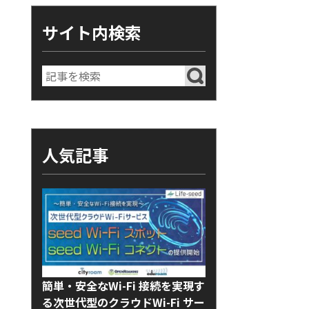
サイト内検索
人気記事
簡単・安全なWi-Fi 接続を実現す
る次世代型のクラウドWi-Fi サー