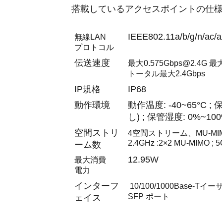
搭載しているアクセスポイントの仕
IEEE802.11a/b/g/n/ac/a
無線LAN
プロトコル
伝送速度
最大0.575Gbps@2.4G 最
トータル最大2.4Gbps
IP規格
IP68
動作環境
動作温度: -40~65°C ; 
し) ; 保管湿度: 0%~10
空間ストリ
4空間ストリーム、MU-MI
2.4GHz :2×2 MU-MIMO ; 
ーム数
12.95W
最大消費
電力
インターフ
10/100/1000Base-
SFP ポート
ェイス