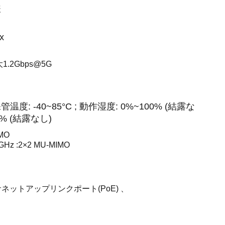
様
x
大1.2Gbps@5G
保管温度: -40~85°C ; 動作湿度: 0%~100% (結露な
0% (結露なし)
MO
5GHz :2×2 MU-MIMO
Tイーサネットアップリンクポート(PoE) 、