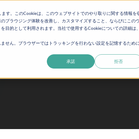
E
eduroam・OpenRoaming
SEED CLOUD
NEW
します。このCookieは、このウェブサイトでのやり取りに関する情報を
様のブラウジング体験を改善し、カスタマイズすること、ならびにこの
目的として利用されます。当社で使用するCookieについての詳細は
ません。ブラウザーではトラッキングを行わない設定を記憶するために
承諾
拒否