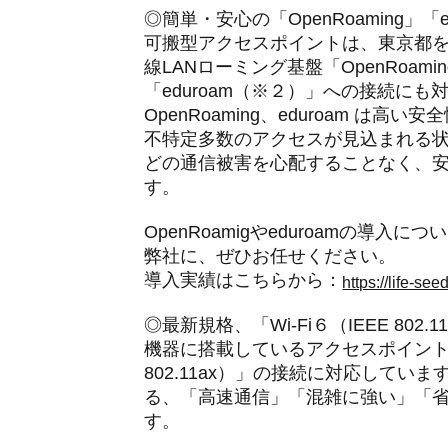
◎簡単・安心の「OpenRoaming」「
可搬型アクセスポイントは、東京都
線LANローミング基盤「OpenRoa
「eduroam（※２）」への接続にも
OpenRoaming、eduroam 
不特定多数のアクセスが見込まれる
どの通信被害を心配することなく、安
す。
OpenRoamigやeduroamの
弊社に、ぜひお任せください。
導入実績はこちらから：
https://life-s
◎最新規格、「Wi-Fi６（IEEE 802.
機器に搭載しているアクセスポイントは、W
802.11ax）」の接続に対応してい
る、「高速通信」「混雑に強い」「
す。