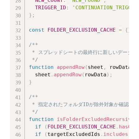
NEW_COUNT
:
'NEW_FOUND'
,
TRIGGER_ID
:
'CONTINUATION_TRIGGER
}
;
const
FOLDER_EXCLUSION_CACHE
=
{
}
;
/**

 * スプレッドシートの最終行に新しいデータを
 */
function
appendRow
(
sheet
,
 rowData
)
  sheet
.
appendRow
(
rowData
)
;
}
/**

 * 指定されたフォルダIDが除外対象か確認

 */
function
isFolderExcludedRecursive
(
if
(
FOLDER_EXCLUSION_CACHE
.
hasOwn
if
(
targetExcludedIds
.
includes
(
fo