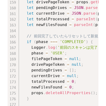
let
 drivePageToken 
=
 props
.
getPro
let
 pendingDrives 
=
JSON
.
parse
(
pr
let
 currentDrive 
=
JSON
.
parse
(
pro
let
 totalProcessed 
=
parseInt
(
pro
let
 newFilesFound 
=
parseInt
(
prop
// 前回完了していたらリセットして新規ス
if
(
phase 
===
'COMPLETED'
)
{
    Logger
.
log
(
'前回のスキャンは完了して
    phase 
=
'USER'
;
    filePageToken 
=
null
;
    drivePageToken 
=
null
;
    pendingDrives 
=
[
]
;
    currentDrive 
=
null
;
    totalProcessed 
=
0
;
    newFilesFound 
=
0
;
    props
.
deleteAllProperties
(
)
;
}