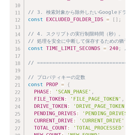
// 3. 検索対象から除外したいGoogleドラ
const
EXCLUDED_FOLDER_IDS
=
[
]
;
// 4. スクリプトの実行制限時間（秒）。
// 処理を安全に中断して保存するための猶予を
const
TIME_LIMIT_SECONDS
=
240
;
// 
// ================================
// プロパティキーの定数
const
PROP
=
{
PHASE
:
'SCAN_PHASE'
,
FILE_TOKEN
:
'FILE_PAGE_TOKEN'
,
DRIVE_TOKEN
:
'DRIVE_PAGE_TOKEN'
,
PENDING_DRIVES
:
'PENDING_DRIVES'
,
CURRENT_DRIVE
:
'CURRENT_DRIVE'
,
TOTAL_COUNT
:
'TOTAL_PROCESSED'
,