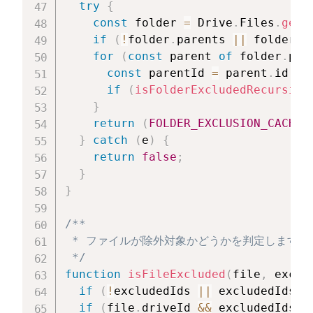
try
{
const
 folder 
=
 Drive
.
Files
.
get
(
if
(
!
folder
.
parents 
||
 folder
.
p
for
(
const
 parent 
of
 folder
.
par
const
 parentId 
=
 parent
.
id 
||
if
(
isFolderExcludedRecursive
}
return
(
FOLDER_EXCLUSION_CACHE
[
}
catch
(
e
)
{
return
false
;
}
}
/**

 * ファイルが除外対象かどうかを判定します。

 */
function
isFileExcluded
(
file
,
 exclu
if
(
!
excludedIds 
||
 excludedIds
.
l
if
(
file
.
driveId 
&&
 excludedIds
.
i