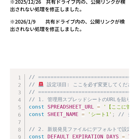
※2025/12/26 共有ドライブ内の、公開リンクが検
出されない処理を修正しました。
※2026/1/9 共有ドライブ内の、公開リンクが検
出されない処理を修正しました。
// ================================
// 
 設定項目: ここを必ず変更してください
// ================================
// 1. 管理用スプレッドシートのURLを貼り
const
SPREADSHEET_URL
=
'【ここに管理
const
SHEET_NAME
=
'シート1'
;
// シ
// 2. 新規発見ファイルにデフォルトで設定
const
DEFAULT_EXPIRATION_DAYS
=
7
;