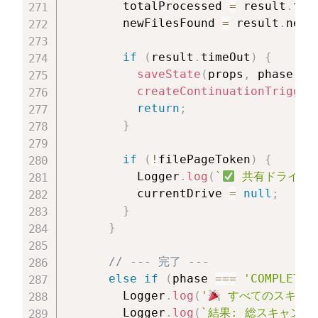
        totalProcessed 
=
 result
.
tot
        newFilesFound 
=
 result
.
newF
if
(
result
.
timeOut
)
{
saveState
(
props
,
 phase
,
 f
createContinuationTrigger
return
;
}
if
(
!
filePageToken
)
{
          Logger
.
log
(
`
 共有ドライブ 
          currentDrive 
=
null
;
}
}
// --- 完了 ---
else
if
(
phase 
===
'COMPLETED
        Logger
.
log
(
'
 すべてのスキャ
        Logger
.
log
(
`
結果: 総スキャン数: