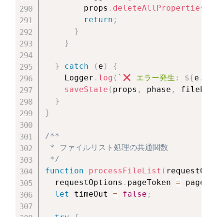
        props
.
deleteAllProperties
(
)
return
;
}
}
}
catch
(
e
)
{
    Logger
.
log
(
`
 エラー発生: 
${
e
.
me
saveState
(
props
,
 phase
,
 filePag
}
}
/**

 * ファイルリスト処理の共通関数

 */
function
processFileList
(
requestOpt
  requestOptions
.
pageToken 
=
 pageTo
let
 timeOut 
=
false
;