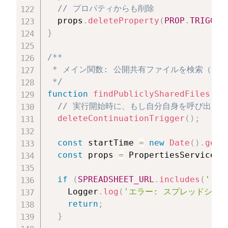
// プロパティからも削除
  props
.
deleteProperty
(
PROP
.
TRIGGER
}
/**

 * メイン関数: 公開共有ファイルを検索（自動
 */
function
findPubliclySharedFiles
(
)
// 実行開始時に、もし自分自身を呼び出し
deleteContinuationTrigger
(
)
;
const
 startTime 
=
new
Date
(
)
.
getT
const
 props 
=
 PropertiesService
.
g
if
(
SPREADSHEET_URL
.
includes
(
'【'
    Logger
.
log
(
'エラー: スプレッドシート
return
;
}