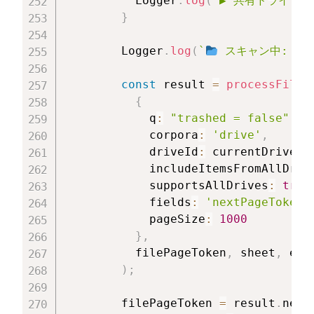
          Logger
.
log
(
`
▶ 共有ドライブ 
}
        Logger
.
log
(
`
 スキャン中: "
$
const
 result 
=
processFileL
{
            q
:
"trashed = false"
,
            corpora
:
'drive'
,
            driveId
:
 currentDrive
.
i
            includeItemsFromAllDriv
            supportsAllDrives
:
true
            fields
:
'nextPageToken,
            pageSize
:
1000
}
,
          filePageToken
,
 sheet
,
 exi
)
;
        filePageToken 
=
 result
.
next