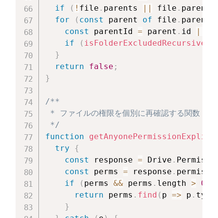
if
(
!
file
.
parents 
||
 file
.
parents
for
(
const
 parent 
of
 file
.
parents
const
 parentId 
=
 parent
.
id 
||
 p
if
(
isFolderExcludedRecursive
(
p
}
return
false
;
}
/**

 * ファイルの権限を個別に再確認する関数

 */
function
getAnyonePermissionExplici
try
{
const
 response 
=
 Drive
.
Permissi
const
 perms 
=
 response
.
permissi
if
(
perms 
&&
 perms
.
length 
>
0
)
return
 perms
.
find
(
p
=>
 p
.
type
}