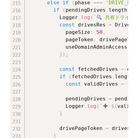
else
if
(
phase 
===
'DRIVE_LIS
if
(
pendingDrives
.
length 
==
          Logger
.
log
(
`
 共有ドライブ
const
 drivesRes 
=
 Drive
.
D
            pageSize
:
50
,
            pageToken
:
 drivePageTok
            useDomainAdminAccess
:
t
}
)
;
const
 fetchedDrives 
=
 dri
if
(
fetchedDrives
.
length 
const
 validDrives 
=
 fet
            pendingDrives 
=
 pending
            Logger
.
log
(
`
${
validD
}
          drivePageToken 
=
 drivesRe
}