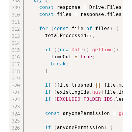
try
{
const
 response 
=
 Drive
.
Files
.
li
const
 files 
=
 response
.
files 
||
for
(
const
 file 
of
 files
)
{
      totalProcessed
++
;
if
(
(
new
Date
(
)
.
getTime
(
)
-
 s
        timeOut 
=
true
;
break
;
}
if
(
file
.
trashed 
||
 file
.
mime
if
(
existingIds
.
has
(
file
.
id
)
)
if
(
EXCLUDED_FOLDER_IDS
.
lengt
const
 anyonePermission 
=
getA
if
(
anyonePermission
)
{