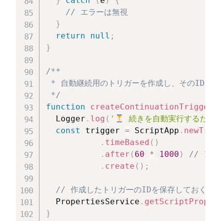
}
catch
(
e
)
{
// エラーは無視
}
return
null
;
}
/**

 * 自動継続用のトリガーを作成し、そのIDを保
 */
function
createContinuationTrigger
(
  Logger
.
log
(
'
 続きを自動実行するための
const
 trigger 
=
 ScriptApp
.
newTrig
.
timeBased
(
)
.
after
(
60
*
1000
)
// 1
.
create
(
)
;
// 作成したトリガーのIDを保存しておく
  PropertiesService
.
getScriptProper
}