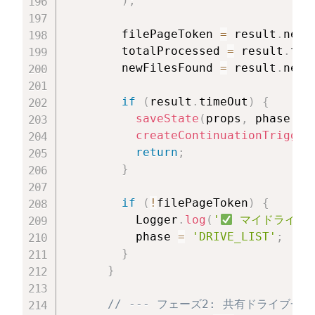
)
;
        filePageToken 
=
 result
.
next
        totalProcessed 
=
 result
.
tot
        newFilesFound 
=
 result
.
newF
if
(
result
.
timeOut
)
{
saveState
(
props
,
 phase
,
 f
createContinuationTrigger
return
;
}
if
(
!
filePageToken
)
{
          Logger
.
log
(
'
 マイドライブ
          phase 
=
'DRIVE_LIST'
;
}
}
// --- フェーズ2: 共有ドライブ一覧