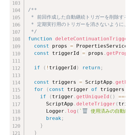
/**

 * 前回作成した自動継続トリガーを削除する関数
 * 定期実行用のトリガーを消さないように、ID
 */
function
deleteContinuationTrigger
(
const
 props 
=
 PropertiesService
.
g
const
 triggerId 
=
 props
.
getProper
if
(
!
triggerId
)
return
;
const
 triggers 
=
 ScriptApp
.
getPro
for
(
const
 trigger 
of
 triggers
)
{
if
(
trigger
.
getUniqueId
(
)
===
 t
      ScriptApp
.
deleteTrigger
(
trigg
      Logger
.
log
(
`
 使用済みの自動継続
break
;
}
}