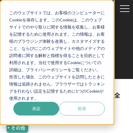
tog
このウェブサイトでは、お客様のコンピューターに
nav
Cookieを保存します。このCookieは、このウェブ
サイトでのやり取りに関する情報を収集し、お客様
を記憶するために使用されます。この情報は、お客
NEWS
様のブラウジング体験を改善し、カスタマイズする
こと、ならびにこのウェブサイトや他のメディアの
訪問者に関する解析と指標を得ることを目的として
利用されます。当社で使用するCookieについての
詳細は、プライバシーポリシーをご覧ください。
拒否した場合、このウェブサイトを訪問したときに
情報は追跡されません。ブラウザーではトラッキン
グを行わない設定を記憶するために1つのCookieが
Googleドライブの”リンクを知っている全
使用されます。
員”の共有リンクを削除するプログラム
承諾
拒否
12/15/2025
技術情報
その他