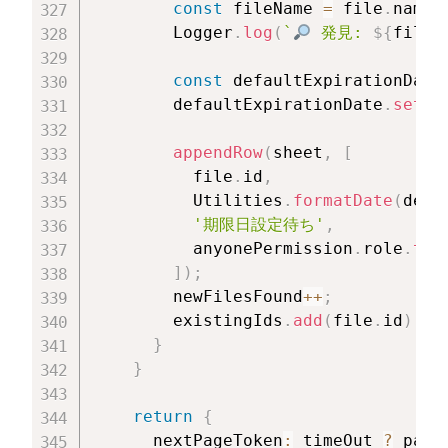
const
 fileName 
=
 file
.
name 
        Logger
.
log
(
`
 発見: 
${
fileN
const
 defaultExpirationDate
        defaultExpirationDate
.
setDa
appendRow
(
sheet
,
[
          file
.
id
,
          Utilities
.
formatDate
(
defa
'期限日設定待ち'
,
          anyonePermission
.
role
.
toU
]
)
;
        newFilesFound
++
;
        existingIds
.
add
(
file
.
id
)
;
}
}
return
{
      nextPageToken
:
 timeOut 
?
 page