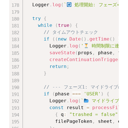
  Logger
.
log
(
`
 処理開始: フェーズ=
${
try
{
while
(
true
)
{
// タイムアウトチェック
if
(
(
new
Date
(
)
.
getTime
(
)
-
 s
        Logger
.
log
(
'
 時間制限に達し
saveState
(
props
,
 phase
,
 fil
createContinuationTrigger
(
)
return
;
}
// --- フェーズ1: マイドライブのス
if
(
phase 
===
'USER'
)
{
        Logger
.
log
(
`
 マイドライブをスキ
const
 result 
=
processFileL
{
 q
:
"trashed = false"
,
 c
          filePageToken
,
 sheet
,
 exi