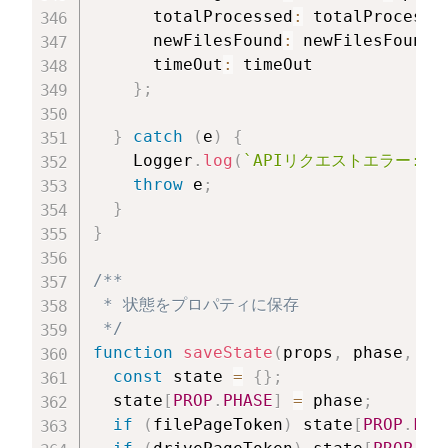
      totalProcessed
:
 totalProcesse
      newFilesFound
:
 newFilesFound
,
      timeOut
:
 timeOut

}
;
}
catch
(
e
)
{
    Logger
.
log
(
`
APIリクエストエラー: 
$
throw
 e
;
}
}
/**

 * 状態をプロパティに保存

 */
function
saveState
(
props
,
 phase
,
 fi
const
 state 
=
{
}
;
  state
[
PROP
.
PHASE
]
=
 phase
;
if
(
filePageToken
)
 state
[
PROP
.
FIL