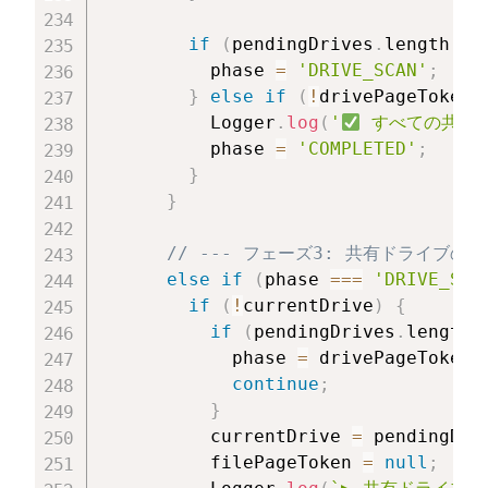
if
(
pendingDrives
.
length 
>
          phase 
=
'DRIVE_SCAN'
;
}
else
if
(
!
drivePageToken
)
          Logger
.
log
(
'
 すべての共有
          phase 
=
'COMPLETED'
;
}
}
// --- フェーズ3: 共有ドライブのス
else
if
(
phase 
===
'DRIVE_SCA
if
(
!
currentDrive
)
{
if
(
pendingDrives
.
length 
            phase 
=
 drivePageToken 
continue
;
}
          currentDrive 
=
 pendingDri
          filePageToken 
=
null
;