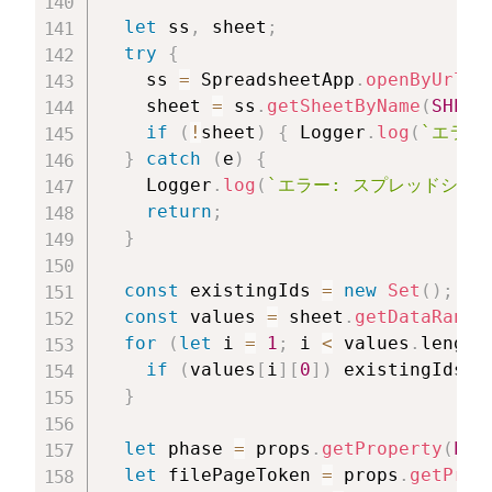
let
 ss
,
 sheet
;
try
{
    ss 
=
 SpreadsheetApp
.
openByUrl
(
S
    sheet 
=
 ss
.
getSheetByName
(
SHEET
if
(
!
sheet
)
{
 Logger
.
log
(
`
エラー
}
catch
(
e
)
{
    Logger
.
log
(
`
エラー: スプレッドシート
return
;
}
const
 existingIds 
=
new
Set
(
)
;
const
 values 
=
 sheet
.
getDataRange
for
(
let
 i 
=
1
;
 i 
<
 values
.
length
if
(
values
[
i
]
[
0
]
)
 existingIds
.
a
}
let
 phase 
=
 props
.
getProperty
(
PRO
let
 filePageToken 
=
 props
.
getProp