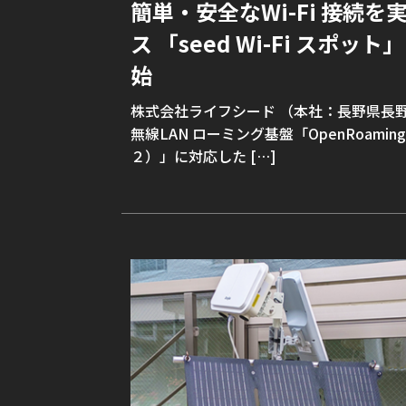
簡単・安全なWi-Fi 接続を
ス 「seed Wi-Fi スポッ
始
株式会社ライフシード （本社：⻑野県⻑
無線LAN ローミング基盤「OpenRoami
２）」に対応した […]